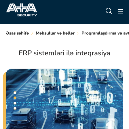
Əsas səhifə
Məhsullar və həllər
Proqramlaşdırma və av
ERP sistemləri ilə inteqrasiya