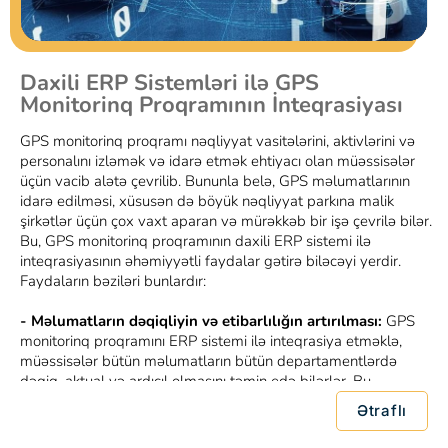
Daxili ERP Sistemləri ilə GPS
Monitorinq Proqramının İnteqrasiyası
GPS monitorinq proqramı nəqliyyat vasitələrini, aktivlərini və
personalını izləmək və idarə etmək ehtiyacı olan müəssisələr
üçün vacib alətə çevrilib. Bununla belə, GPS məlumatlarının
idarə edilməsi, xüsusən də böyük nəqliyyat parkına malik
şirkətlər üçün çox vaxt aparan və mürəkkəb bir işə çevrilə bilər.
Bu, GPS monitorinq proqramının daxili ERP sistemi ilə
inteqrasiyasının əhəmiyyətli faydalar gətirə biləcəyi yerdir.
Faydaların bəziləri bunlardır:
-
Məlumatların dəqiqliyin və etibarlılığın artırılması:
GPS
monitorinq proqramını ERP sistemi ilə inteqrasiya etməklə,
müəssisələr bütün məlumatların bütün departamentlərdə
dəqiq, aktual və ardıcıl olmasını təmin edə bilərlər. Bu,
məlumatların əl ilə daxil edilməsi səhvlərini aradan qaldırır və
Ətraflı
məlumatların bütövlüyünü qorumağa kömək edir.
- Əməliyyat səmərəliliyi:
GPS monitorinq proqramının ERP