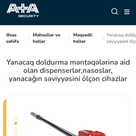
Əsas
Məhsullar və
Məqsədli
Yanacaq doldur
səhifə
həllər
həllər
səviyyəsini ölç
Yanacaq doldurma məntəqələrinə aid
olan dispenserlər,nasoslar,
yanacağın səviyyəsini ölçən cihazlar