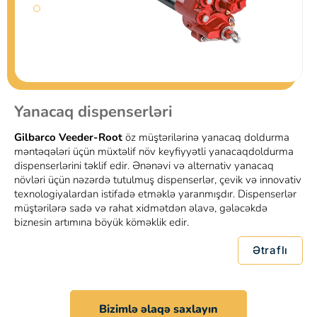
Yanacaq dispenserləri
Gilbarco Veeder-Root
öz müştərilərinə yanacaq doldurma
məntəqələri üçün müxtəlif növ keyfiyyətli yanacaqdoldurma
dispenserlərini təklif edir. Ənənəvi və alternativ yanacaq
növləri üçün nəzərdə tutulmuş dispenserlər, çevik və innovativ
texnologiyalardan istifadə etməklə yaranmışdır. Dispenserlər
müştərilərə sadə və rahat xidmətdən əlavə, gələcəkdə
biznesin artımına böyük köməklik edir.
Ətraflı
Bizimlə əlaqə saxlayın