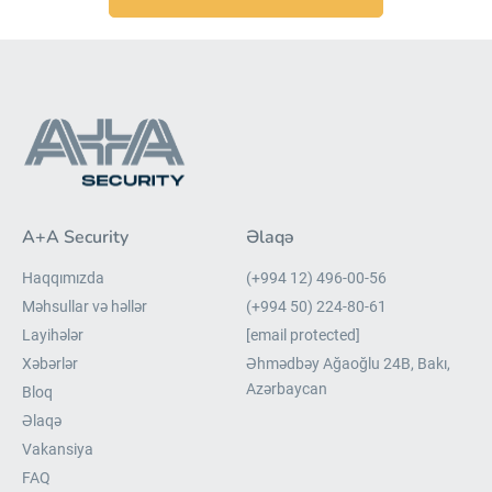
A+A Security
Əlaqə
Haqqımızda
(+994 12) 496-00-56
Məhsullar və həllər
(+994 50) 224-80-61
Layihələr
[email protected]
Xəbərlər
Əhmədbəy Ağaoğlu 24B, Bakı,
Azərbaycan
Bloq
Əlaqə
Vakansiya
FAQ