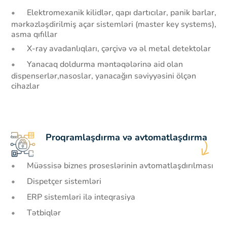
Elektromexanik kilidlər, qapı dartıcılar, panik barlar,
mərkəzləşdirilmiş açar sistemləri (master key systems),
asma qıfıllar
X-ray avadanlıqları, çərçivə və əl metal detektolar
Yanacaq doldurma məntəqələrinə aid olan
dispenserlər,nasoslar, yanacağın səviyyəsini ölçən
cihazlar
Proqramlaşdırma və avtomatlaşdırma
Müəssisə biznes proseslərinin avtomatlaşdırılması
Dispetçer sistemləri
ERP sistemləri ilə inteqrasiya
Tətbiqlər