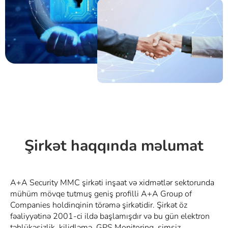
Şirkət haqqında məlumat
A+A Security MMC şirkəti inşaat və xidmətlər sektorunda
mühüm mövqe tutmuş geniş profilli A+A Group of
Companies holdinqinin törəmə şirkətidir. Şirkət öz
fəaliyyətinə 2001-ci ildə başlamışdır və bu gün elektron
təhlükəsizlik, kilidləmə, GPS Monitoring, simsiz