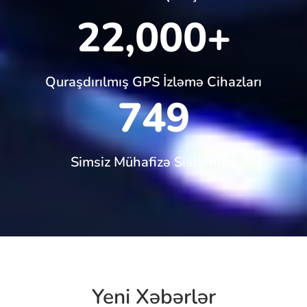
22,000
+
Quraşdırılmış GPS İzləmə Cihazları
749
Simsiz Mühafizə Sistemləri
Yeni Xəbərlər