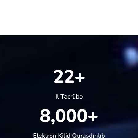
22
+
Il Təcrübə
8,000
+
Еlektron Kilid Quraşdırılıb