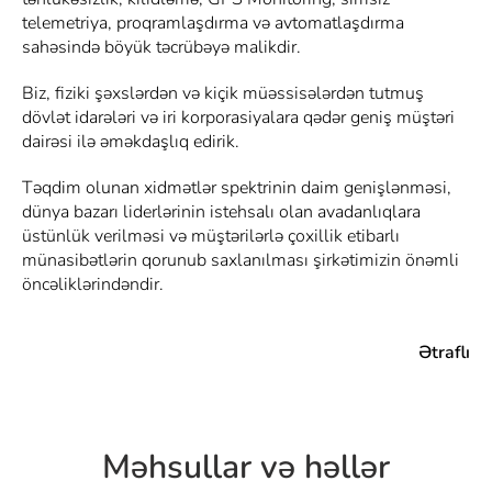
telemetriya, proqramlaşdırma və avtomatlaşdırma
sahəsində böyük təcrübəyə malikdir.
Biz, fiziki şəxslərdən və kiçik müəssisələrdən tutmuş
dövlət idarələri və iri korporasiyalara qədər geniş müştəri
dairəsi ilə əməkdaşlıq edirik.
Təqdim olunan xidmətlər spektrinin daim genişlənməsi,
dünya bazarı liderlərinin istehsalı olan avadanlıqlara
üstünlük verilməsi və müştərilərlə çoxillik etibarlı
münasibətlərin qorunub saxlanılması şirkətimizin önəmli
öncəliklərindəndir.
Ətraflı
Məhsullar və həllər