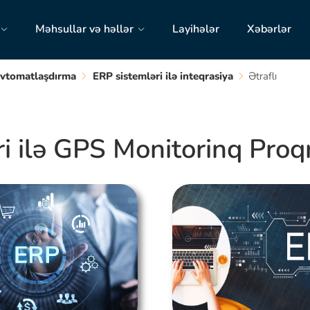
Məhsullar və həllər
Layihələr
Xəbərlər
avtomatlaşdırma
ERP sistemləri ilə inteqrasiya
Ətraflı
i ilə GPS Monitorinq Proq