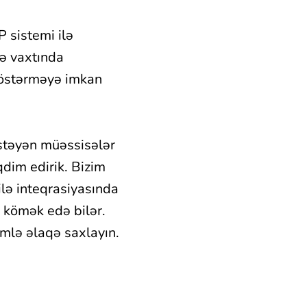
 sistemi ilə
və vaxtında
göstərməyə imkan
istəyən müəssisələr
dim edirik. Bizim
lə inteqrasiyasında
 kömək edə bilər.
mlə əlaqə saxlayın.