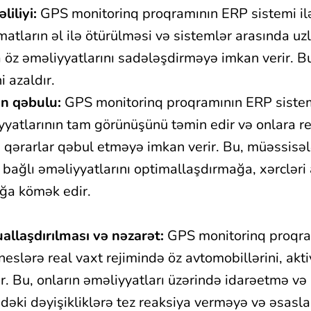
iliyi:
GPS monitorinq proqramının ERP sistemi ilə
tların əl ilə ötürülməsi və sistemlər arasında uz
öz əməliyyatlarını sadələşdirməyə imkan verir. Bu
i azaldır.
ın qəbulu:
GPS monitorinq proqramının ERP sistemi
yyatlarının tam görünüşünü təmin edir və onlara r
qərarlar qəbul etməyə imkan verir. Bu, müəssisəl
lə bağlı əməliyyatlarını optimallaşdırmağa, xərclər
ağa kömək edir.
allaşdırılması və nəzarət:
GPS monitorinq proqra
neslərə real vaxt rejimində öz avtomobillərini, aktivl
r. Bu, onların əməliyyatları üzərində idarəetmə və
dəki dəyişikliklərə tez reaksiya verməyə və əsasla