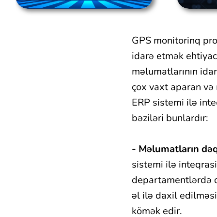
GPS monitorinq proq
idarə etmək ehtiyac
məlumatlarının idar
çox vaxt aparan və 
ERP sistemi ilə inte
bəziləri bunlardır:
-
Məlumatların dəqiq
sistemi ilə inteqra
departamentlərdə də
əl ilə daxil edilmə
kömək edir.