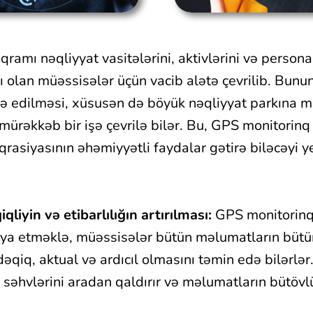
ramı nəqliyyat vasitələrini, aktivlərini və persona
ı olan müəssisələr üçün vacib alətə çevrilib. Bunu
ə edilməsi, xüsusən də böyük nəqliyyat parkına ma
mürəkkəb bir işə çevrilə bilər. Bu, GPS monitorinq
qrasiyasının əhəmiyyətli faydalar gətirə biləcəyi y
liyin və etibarlılığın artırılması:
GPS monitorinq
siya etməklə, müəssisələr bütün məlumatların bütü
qiq, aktual və ardıcıl olmasını təmin edə bilərlər
si səhvlərini aradan qaldırır və məlumatların büt