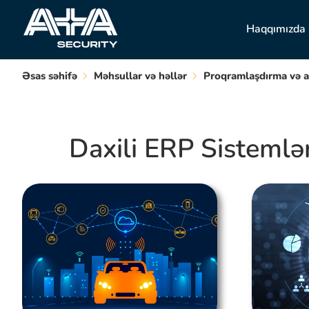
Haqqımızda
Əsas səhifə
Məhsullar və həllər
Proqramlaşdırma və 
Daxili ERP Sistemlər