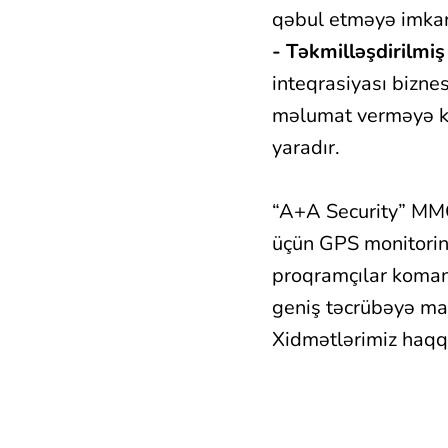
qəbul etməyə imkan
- Təkmilləşdirilmiş
inteqrasiyası bizne
məlumat verməyə kö
yaradır.
“A+A Security” MMC
üçün GPS monitorinq
proqramçılar koman
geniş təcrübəyə ma
Xidmətlərimiz haqqı