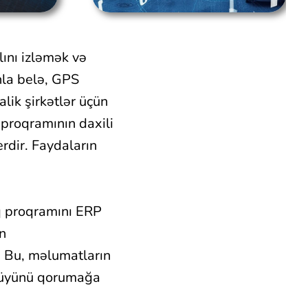
lını izləmək və
nla belə, GPS
lik şirkətlər üçün
 proqramının daxili
erdir. Faydaların
 proqramını ERP
n
. Bu, məlumatların
övlüyünü qorumağa