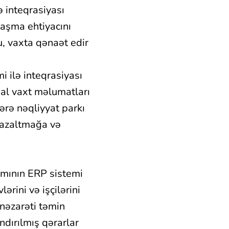
 inteqrasiyası
laşma ehtiyacını
, vaxta qənaət edir
 ilə inteqrasiyası
eal vaxt məlumatları
ərə nəqliyyat parkı
i azaltmağa və
mının ERP sistemi
ərini və işçilərini
 nəzarəti təmin
ndırılmış qərarlar