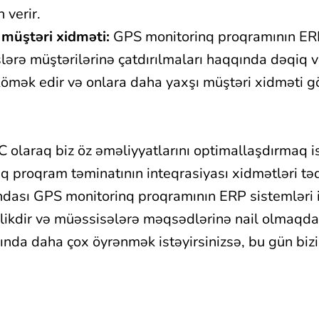
 verir.
 müştəri xidməti:
GPS monitorinq proqramının ERP
slərə müştərilərinə çatdırılmaları haqqında dəqiq 
mək edir və onlara daha yaxşı müştəri xidməti 
 olaraq biz öz əməliyyatlarını optimallaşdırmaq 
 proqram təminatının inteqrasiyası xidmətləri təq
dası GPS monitorinq proqramının ERP sistemləri i
likdir və müəssisələrə məqsədlərinə nail olmaqda
nda daha çox öyrənmək istəyirsinizsə, bu gün bizi