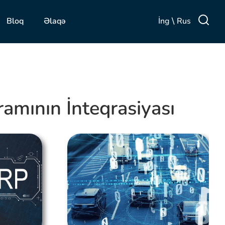
\
İng
Rus
Bloq
Əlaqə
ramının İnteqrasiyası