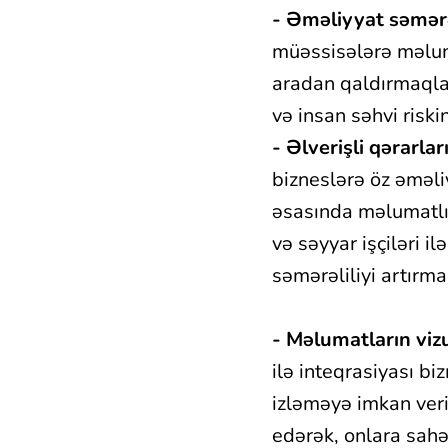
- Əməliyyat səmərəl
müəssisələrə məluma
aradan qaldırmaqla 
və insan səhvi riskin
- Əlverişli qərarlar
bizneslərə öz əməli
əsasında məlumatlı 
və səyyar işçiləri i
səmərəliliyi artırm
- Məlumatların vizu
ilə inteqrasiyası biz
izləməyə imkan veri
edərək, onlara sahə