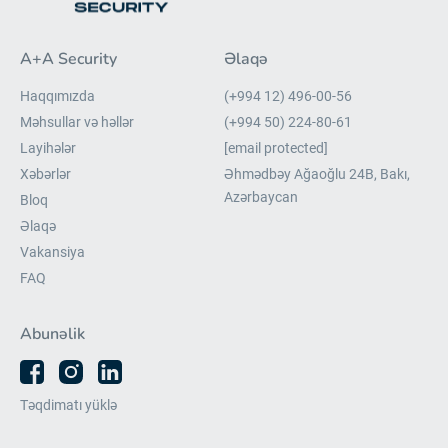
A+A Security
Əlaqə
Haqqımızda
(+994 12) 496-00-56
Məhsullar və həllər
(+994 50) 224-80-61
Layihələr
[email protected]
Xəbərlər
Əhmədbəy Ağaoğlu 24B, Bakı,
Azərbaycan
Bloq
Əlaqə
Vakansiya
FAQ
Abunəlik
Təqdimatı yüklə