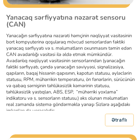
Yanacaq sərfiyyatına nəzarət sensoru
(CAN)
Yanacağın sərfiyyatına nəzarəti həmçinin nəqliyyat vasitəsinin
bort kompyuterinə qoşularaq mövcud sensorlardan faktiki
yanacaq sərfiyyatı və s. məlumatların oxunmasını təmin edən
CAN avadanlığı vasitəsi ilə əldə etmək mümkündür.
Avadanlıq nəqliyyat vasitəsinin sensorlarından (yanacağın
faktiki sərfiyyatı, çəndə yanacağın səviyyəsi, siqnalizasiya,
qapıların, baqaj hissənin qapısının, kapotun statusu, əyləclərin
statusu, RPM, mühərrikin temperaturu, ön fənərlərin, sürücünün
və qabaq sərnişinin təhlükəsizlik kəmərinin statusu,
təhlükəsizlik yastıqları, ABS, ESP, “mühərriki yoxlama”
indikatoru və s. sensorların statusu.) əks olunan məlumatları
real zamanda sistemə göndərməklə yanaşı Sizlərə aşağıdakı
imkanları da verəcəkdir:
- istənilən dövr üzrə yanacaq sərfiyyatı və digər məlumatlar
Ətraflı
haqqında hesabat alma imkanı;
- orta yanacaq sərfiyyatının avtomatik hesablanması (məs.: hər
100 km-ə olan);