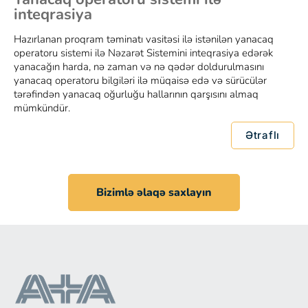
inteqrasiya
Hazırlanan proqram təminatı vasitəsi ilə istənilən yanacaq
operatoru sistemi ilə Nəzarət Sistemini inteqrasiya edərək
yanacağın harda, nə zaman və nə qədər doldurulmasını
yanacaq operatoru bilgiləri ilə müqaisə edə və sürücülər
tərəfindən yanacaq oğurluğu hallarının qarşısını almaq
mümkündür.
Ətraflı
Bizimlə əlaqə saxlayın