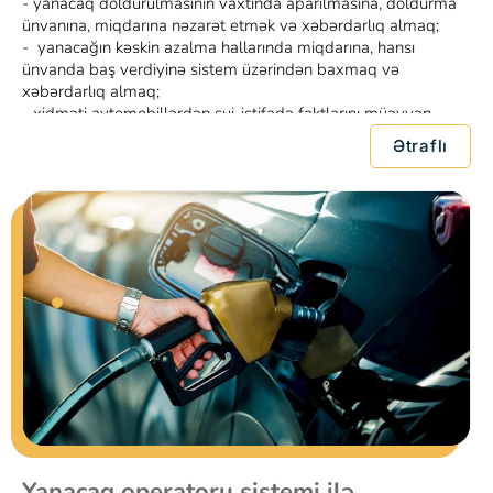
- yanacaq doldurulmasının vaxtında aparılmasına, doldurma
ünvanına, miqdarına nəzarət etmək və xəbərdarlıq almaq;
- yanacağın kəskin azalma hallarında miqdarına, hansı
ünvanda baş verdiyinə sistem üzərindən baxmaq və
xəbərdarlıq almaq;
- xidməti avtomobillərdən sui-istifadə faktlarını müəyyən
etmək;
Ətraflı
- qrafik şəklində yanacaq səviyyəsinə baxma imkanı;
- ilkin və son yanacaq səviyyəsi dəyərlərini görmək imkanı və
s.
Yanacaq operatoru sistemi ilə