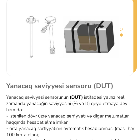
- yanacaq doldurulmasının vaxtında aparılmasına, doldurma
ünvanı və miqdarına nəzarət etmək və xəbərdarlıq almaq;
- yanacağın kəskin azalma hallarında ünvan, miqdar və s.
məlumatlar haqqında xəbərdarlıq almaq imkanını verəcəkdir;
- xidməti avtomobillərdən sui-istifadə faktlarını müəyyən
etmək;
- qrafik şəklində yanacaq səviyyəsinə baxma imkanı;
- ilkin və son yanacaq səviyyəsi dəyərlərini görmək imkanı və
s.;
Yanacaq səviyyəsi sensoru (DUT)
Yanacaq səviyyəsi sensorunun
(DUT)
istifadəsi yalnız real
zamanda yanacağın səviyyəsini (% və lt) qeyd etməyə deyil,
həm də:
- istənilən dövr üzrə yanacaq sərfiyyatı və digər məlumatlar
haqqında hesabat alma imkanı;
- orta yanacaq sərfiyyatının avtomatik hesablanması (məs.: hər
100 km-ə olan);