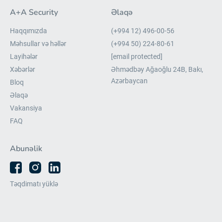
A+A Security
Əlaqə
Haqqımızda
(+994 12) 496-00-56
Məhsullar və həllər
(+994 50) 224-80-61
Layihələr
[email protected]
Xəbərlər
Əhmədbəy Ağaoğlu 24B, Bakı,
Azərbaycan
Bloq
Əlaqə
Vakansiya
FAQ
Abunəlik
Təqdimatı yüklə