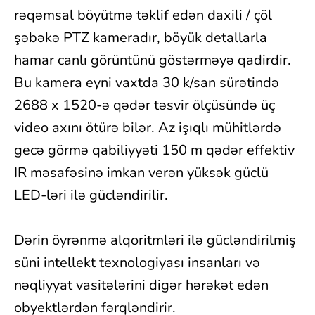
rəqəmsal böyütmə təklif edən daxili / çöl
şəbəkə PTZ kameradır, böyük detallarla
hamar canlı görüntünü göstərməyə qadirdir.
Bu kamera eyni vaxtda 30 k/san sürətində
2688 x 1520-ə qədər təsvir ölçüsündə üç
video axını ötürə bilər. Az işıqlı mühitlərdə
gecə görmə qabiliyyəti 150 m qədər effektiv
IR məsafəsinə imkan verən yüksək güclü
LED-ləri ilə gücləndirilir.
Dərin öyrənmə alqoritmləri ilə gücləndirilmiş
süni intellekt texnologiyası insanları və
nəqliyyat vasitələrini digər hərəkət edən
obyektlərdən fərqləndirir.