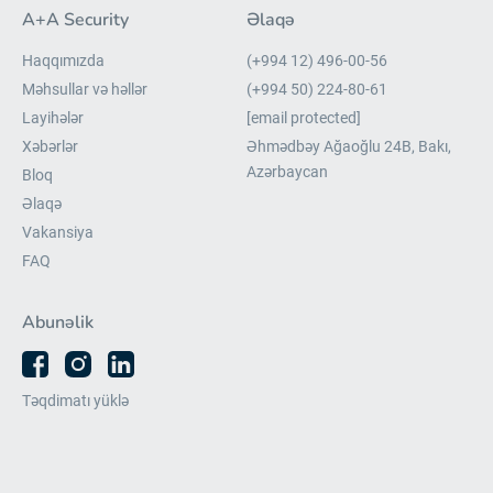
A+A Security
Əlaqə
Haqqımızda
(+994 12) 496-00-56
Məhsullar və həllər
(+994 50) 224-80-61
Layihələr
[email protected]
Xəbərlər
Əhmədbəy Ağaoğlu 24B, Bakı,
Azərbaycan
Bloq
Əlaqə
Vakansiya
FAQ
Abunəlik
Təqdimatı yüklə