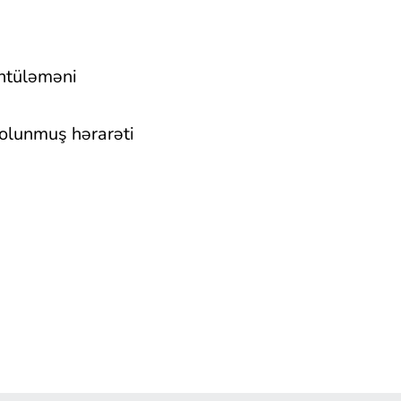
üntüləməni
 olunmuş hərarəti