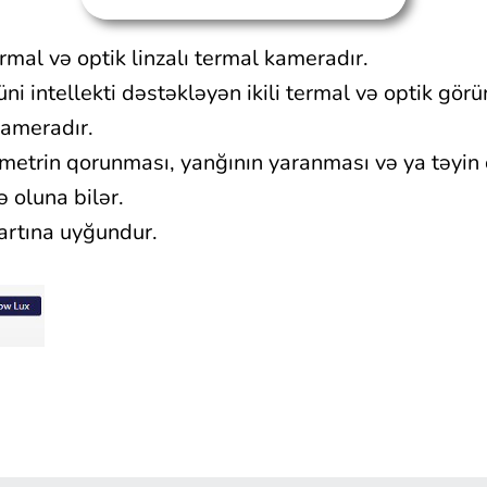
rmal və optik linzalı termal kameradır.
ni intellekti dəstəkləyən ikili termal və optik gör
kameradır.
metrin qorunması, yanğının yaranması və ya təyin
 oluna bilər.
artına uyğundur.