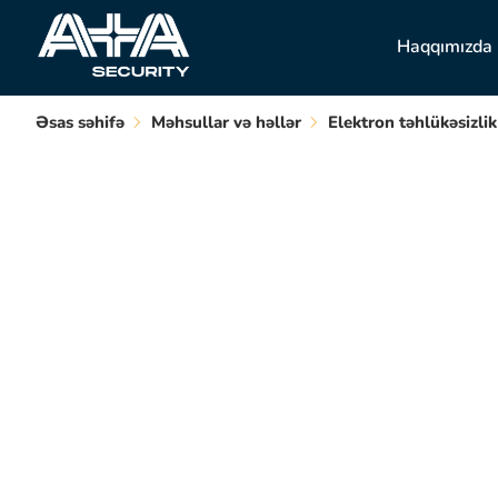
Haqqımızda
Əsas səhifə
Məhsullar və həllər
Elektron təhlükəsizlik