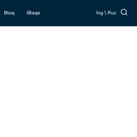
\
İng
Rus
Bloq
Əlaqə