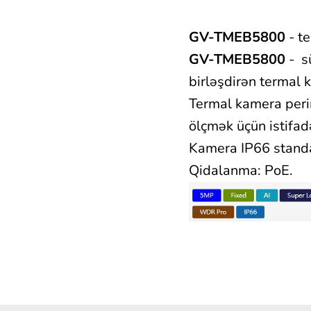
GV-TMEB5800
- te
GV-TMEB5800
- sü
birləşdirən termal 
Termal kamera peri
ölçmək üçün istifadə
Kamera IP66 stand
Qidalanma: PoE.