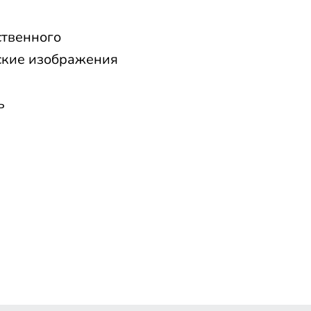
ственного
еские изображения
ь