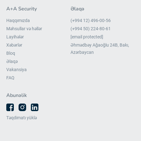
A+A Security
Əlaqə
Haqqımızda
(+994 12) 496-00-56
Məhsullar və həllər
(+994 50) 224-80-61
Layihələr
[email protected]
Xəbərlər
Əhmədbəy Ağaoğlu 24B, Bakı,
Azərbaycan
Bloq
Əlaqə
Vakansiya
FAQ
Abunəlik
Təqdimatı yüklə