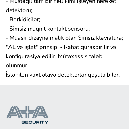
- Müstəqil tam bir həll kimi işləyən hərəkət
detektoru;
- Bərkidicilər;
- Simsiz maqnit kontakt sensoru;
- Müasir dizayna malik olan Simsiz klaviatura;
"AL və işlət" prinsipi - Rahat quraşdırılır və
konfiqurasiya edilir. Mütəxəssis tələb
olunmur.
İstənilən vaxt əlavə detektorlar qoşula bilər.