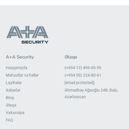
A+A Security
Əlaqə
Haqqımızda
(+994 12) 496-00-56
Məhsullar və həllər
(+994 50) 224-80-61
Layihələr
[email protected]
Xəbərlər
Əhmədbəy Ağaoğlu 24B, Bakı,
Azərbaycan
Bloq
Əlaqə
Vakansiya
FAQ