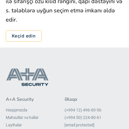
ilə sifarişçi özü kilid rəngini, qapı dəstəyini və
s. tələblərə uyğun seçim etmə imkanı əldə
edir.
Keçid edin
A+A Security
Əlaqə
Haqqımızda
(+994 12) 496-00-56
Məhsullar və həllər
(+994 50) 224-80-61
Layihələr
[email protected]