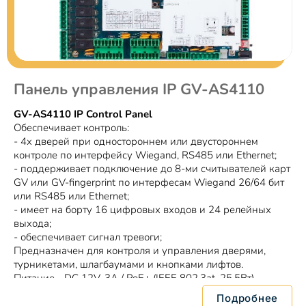
Панель управления IP GV-AS4110
GV-AS4110 IP Control Panel
Обеспечивает контроль:
- 4х дверей при одностороннем или двустороннем
контроле по интерфейсу Wiegand, RS485 или Ethernet;
- поддерживает подключение до 8-ми считывателей карт
GV или GV-fingerprint по интерфесам Wiegand 26/64 бит
или RS485 или Ethernet;
- имеет на борту 16 цифровых входов и 24 релейных
выхода;
- обеспечивает сигнал тревоги;
Предназначен для контроля и управления дверями,
турникетами, шлагбаумами и кнопками лифтов.
Питание - DC 12V, 3A / PoE+ (IEEE 802.3at, 25.5Вт)
Подробнее