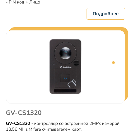
- PİN код + Лицо
Подробнее
GV-CS1320
GV-CS1320
- контроллер со встроенной 2MPх камерой
13,56 MHz Mifare считывателем карт.