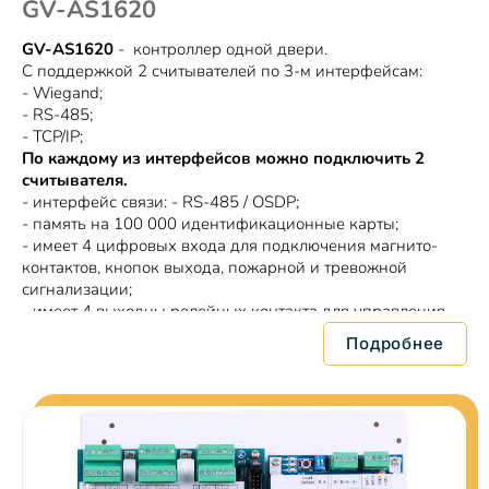
GV-AS1620
GV-AS1620
- контроллер одной двери.
С поддержкой 2 считывателей по 3-м интерфейсам:
- Wiegand;
- RS-485;
- TCP/IP;
По каждому из интерфейсов можно подключить 2
считывателя.
- интерфейс связи: - RS-485 / OSDP;
- память на 100 000 идентификационные карты;
- имеет 4 цифровых входа для подключения магнито-
контактов, кнопок выхода, пожарной и тревожной
сигнализации;
- имеет 4 выходны релейных контакта для управления
замком и сигнализации;
Подробнее
- имеет 2 LED индикатора поддтверждения / отказа на
вход;
- DC 12V, 3A / PoE+ (IEEE 802.3at).