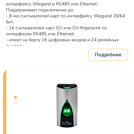
интерфейсу Wiegand и RS485 или Ethernet;
Поддерживает подключение до:
- 8-ми считывателей карт по интерфейсу Wiegand 26/64
бит;
- 16 считывателей карт GV или GV-fingerprint по
интерфесам RS485 или Ethernet;
- имеет на борту 16 цифровых входов и 24 релейных
выхода;
-Обеспечивает сигнал тревоги;
Подробнее
Предназначен для контроля и управления дверями,
турникетами, шлагбаумами и кнопками лифтов.
Питание - DC 12V, 3A / PoE+ (IEEE 802.3at, 25.5Вт).