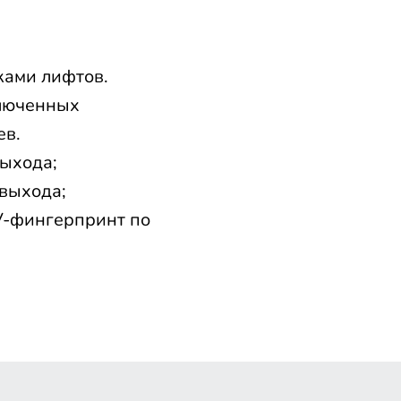
ками лифтов.
ключенных
ев.
выхода;
 выхода;
V-фингерпринт по