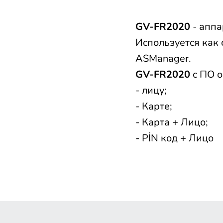
GV-FR2020
- апп
Используется как
ASManager.
GV-FR2020
с ПО о
- лицу;
- Карте;
- Карта + Лицо;
- PİN код + Лицо