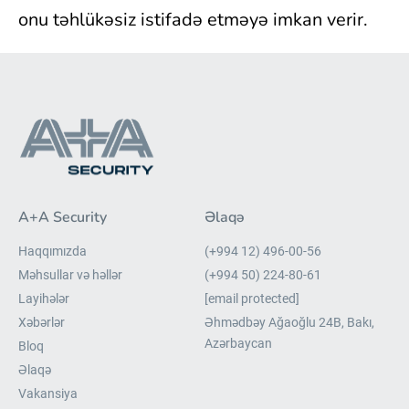
onu təhlükəsiz istifadə etməyə imkan verir.
A+A Security
Əlaqə
Haqqımızda
(+994 12) 496-00-56
Məhsullar və həllər
(+994 50) 224-80-61
Layihələr
[email protected]
Xəbərlər
Əhmədbəy Ağaoğlu 24B, Bakı,
Azərbaycan
Bloq
Əlaqə
Vakansiya