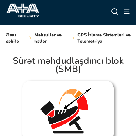
Əsas
Məhsullar və
GPS İzləmə Sistemləri və
səhifə
həllər
Telemetriya
Sürət məhdudlaşdırıcı blok
(SMB)