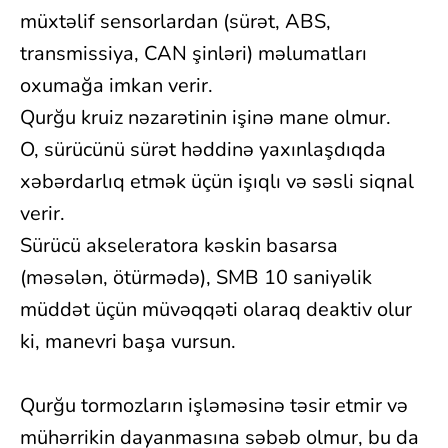
müxtəlif sensorlardan (sürət, ABS,
transmissiya, CAN şinləri) məlumatları
oxumağa imkan verir.
Qurğu kruiz nəzarətinin işinə mane olmur.
O, sürücünü sürət həddinə yaxınlaşdıqda
xəbərdarlıq etmək üçün işıqlı və səsli siqnal
verir.
Sürücü akseleratora kəskin basarsa
(məsələn, ötürmədə), SMB 10 saniyəlik
müddət üçün müvəqqəti olaraq deaktiv olur
ki, manevri başa vursun.
Qurğu tormozların işləməsinə təsir etmir və
mühərrikin dayanmasına səbəb olmur, bu da