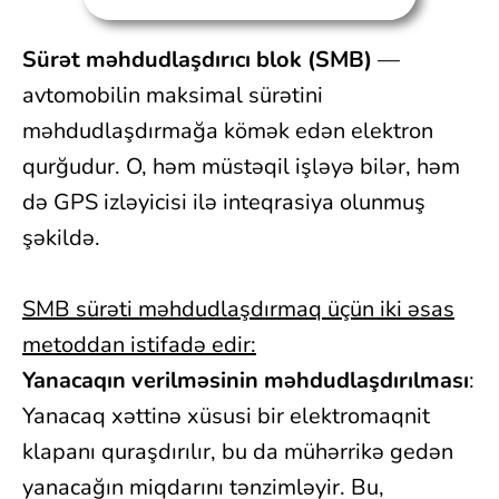
S
ü
r
ə
t
m
ə
hdudla
ş
d
ı
r
ı
c
ı
blok
(
SMB
)
—
avtomobilin maksimal sürətini
məhdudlaşdırmağa kömək edən elektron
qurğudur. O, həm müstəqil işləyə bilər, həm
də GPS izləyicisi ilə inteqrasiya olunmuş
şəkildə.
SMB sürəti məhdudlaşdırmaq üçün iki əsas
metoddan istifadə edir:
Yanacaq
ı
n
verilm
ə
sinin
m
ə
hdudla
ş
d
ı
r
ı
lmas
ı
:
Yanacaq xəttinə xüsusi bir elektromaqnit
klapanı quraşdırılır, bu da mühərrikə gedən
yanacağın miqdarını tənzimləyir. Bu,