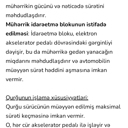
mühərrikin gücünü və nəticədə sürətini
məhdudlaşdırır.
Mühərrik idarəetmə blokunun istifadə
edilməsi
: İdarəetmə bloku, elektron
akselerator pedalı dövrəsindəki gərginliyi
dəyişir, bu da mühərrikə gedən yanacağın
miqdarını məhdudlaşdırır və avtomobilin
müəyyən sürət həddini aşmasına imkan
vermir.
Qurğunun işləmə xüsusiyyətləri:
Qurğu sürücünün müəyyən edilmiş maksimal
sürəti keçməsinə imkan vermir.
O, hər cür akselerator pedalı ilə işləyir və