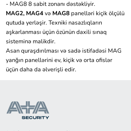
- MAG8 8 sabit zonanı dəstəkliyir.
MAG2, MAG4
və
MAG8
panelləri kiçik ölçülü
qutuda yerləşir. Texniki nasazlıqların
aşkarlanması üçün özünün daxili sınaq
sisteminə malikdir.
Asan quraşdırılması və sadə istifadəsi MAG
yanğın panellərini ev, kiçik və orta ofislər
üçün daha da əlverişli edir.