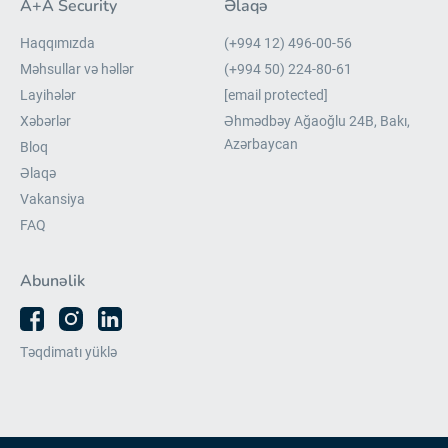
A+A Security
Əlaqə
Haqqımızda
(+994 12) 496-00-56
Məhsullar və həllər
(+994 50) 224-80-61
Layihələr
[email protected]
Xəbərlər
Əhmədbəy Ağaoğlu 24B, Bakı,
Azərbaycan
Bloq
Əlaqə
Vakansiya
FAQ
Abunəlik
Təqdimatı yüklə