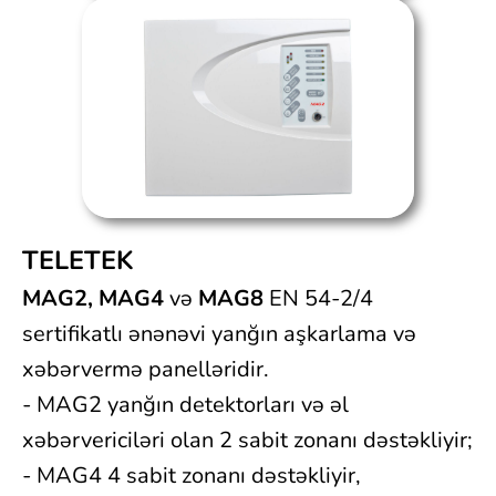
TELETEK
MAG2, MAG4
və
MAG8
EN 54-2/4
sertifikatlı ənənəvi yanğın aşkarlama və
xəbərvermə panelləridir.
- MAG2 yanğın detektorları və əl
xəbərvericiləri olan 2 sabit zonanı dəstəkliyir;
- MAG4 4 sabit zonanı dəstəkliyir,