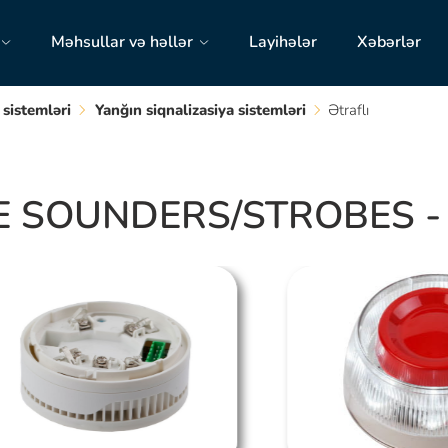
Məhsullar və həllər
Layihələr
Xəbərlər
 sistemləri
Yanğın siqnalizasiya sistemləri
Ətraflı
SOUNDERS/STROBES - ünv