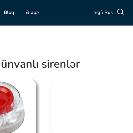
\
İng
Rus
Bloq
Əlaqə
anlı sirenlər