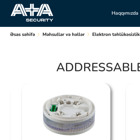
Haqqımızda
Əsas səhifə
Məhsullar və həllər
Elektron təhlükəsizlik
ADDRESSABLE 