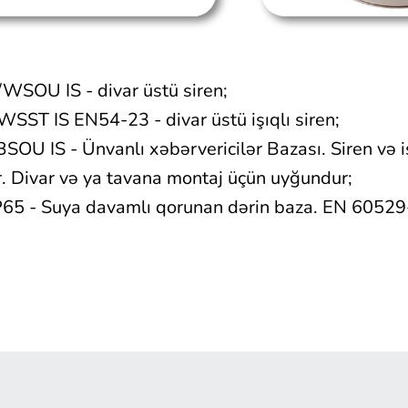
SOU IS - divar üstü siren;
SST IS EN54-23 - divar üstü işıqlı siren;
OU IS - Ünvanlı xəbərvericilər Bazası. Siren və i
. Divar və ya tavana montaj üçün uyğundur;
65 - Suya davamlı qorunan dərin baza. EN 60529