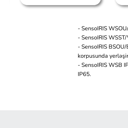
- SensoIRIS WSOU/W
- SensoIRIS WSST/W
- SensoIRIS BSOU/BS
korpusunda yerləşir
- SensoIRIS WSB IP
IP65.