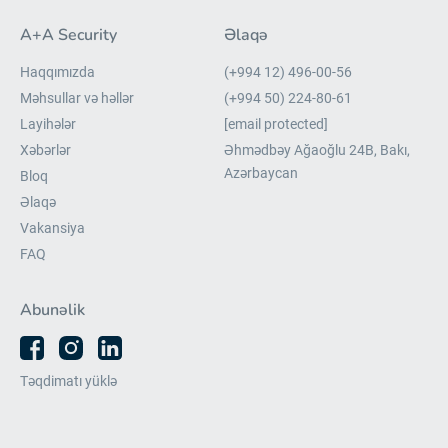
A+A Security
Əlaqə
Haqqımızda
(+994 12) 496-00-56
Məhsullar və həllər
(+994 50) 224-80-61
Layihələr
[email protected]
Xəbərlər
Əhmədbəy Ağaoğlu 24B, Bakı,
Azərbaycan
Bloq
Əlaqə
Vakansiya
FAQ
Abunəlik
Təqdimatı yüklə