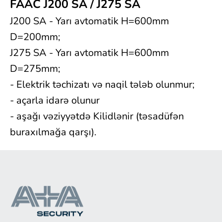
FAAC J200 SA / J275 SA
J200 SA - Yarı avtomatik H=600mm
D=200mm;
J275 SA - Yarı avtomatik H=600mm
D=275mm;
- Elektrik təchizatı və naqil tələb olunmur;
- açarla idarə olunur
- aşağı vəziyyətdə Kilidlənir (təsadüfən
buraxılmağa qarşı).