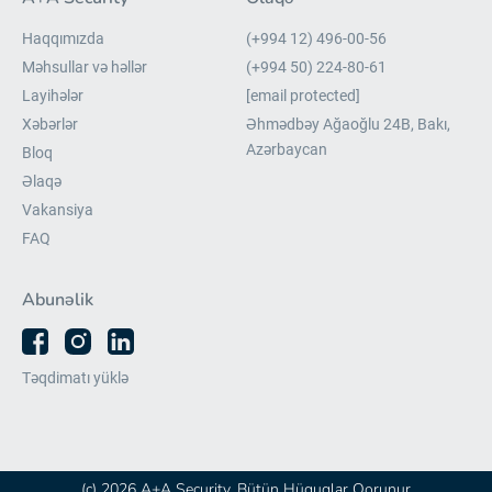
Haqqımızda
(+994 12) 496-00-56
Məhsullar və həllər
(+994 50) 224-80-61
Layihələr
[email protected]
Xəbərlər
Əhmədbəy Ağaoğlu 24B, Bakı,
Azərbaycan
Bloq
Əlaqə
Vakansiya
FAQ
Abunəlik
Təqdimatı yüklə
(c) 2026 A+A Security. Bütün Hüquqlar Qorunur