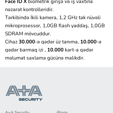
Face ID X
biometrik girişə və iş vaxtına
nəzarət kontrolleridir.
Tərkibində İkili kamera, 1,2 GHz tək nüvəli
mikroprosessor, 1,0GB flash yaddaş, 1,0GB
SDRAM mövcuddur.
Cihaz
30.000
-ə qədər üz tanıma,
10.000
-ə
qədər barmaq izi ,
10.000
kart-a qədər
məlumat saxlama gücünə malikdir.
A+A Security
Əlaqə