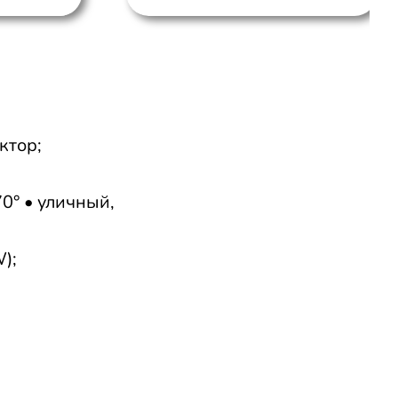
ктор;
0° • уличный,
);