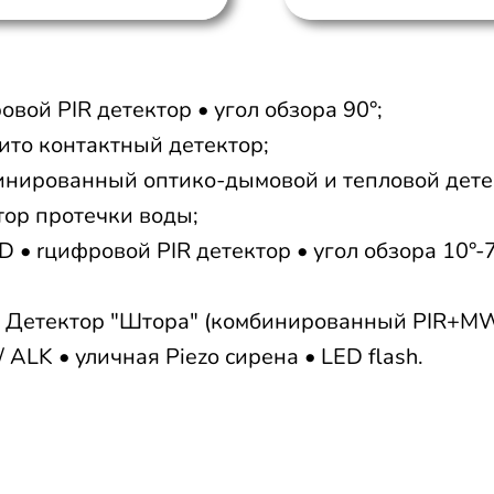
вой PIR детектор • угол обзора 90°;
то контактный детектор;
нированный оптико-дымовой и тепловой дете
тор протечки воды;
 • rцифровой PIR детектор • угол обзора 10°-7
 Детектор "Штора" (комбинированный PIR+MW
 ALK • уличная Piezo сирена • LED flash.